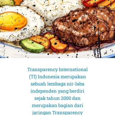
Transparency International
(TI) Indonesia merupakan
sebuah lembaga nir-laba
independen yang berdiri
sejak tahun 2000 dan
merupakan bagian dari
AMICUS CURIAE (Sahabat Pengadilan)
AMICUS CURIAE (Sahabat Pengadilan)
AMICUS CURIAE (Sahabat Pengadilan)
jaringan Transparency