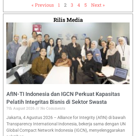
« Previous
1
2
3
4
5
Next »
Rilis Media
AfIN-TI Indonesia dan IGCN Perkuat Kapasitas
Pelatih Integritas Bisnis di Sektor Swasta
7th August 2026
No Comments
Jakarta, 4 Agustus 2026 – Alliance for Integrity (AfIN) di bawah
Transparency International Indonesia, bekerja sama dengan UN
Global Compact Network Indonesia (IGCN), menyelenggarakan