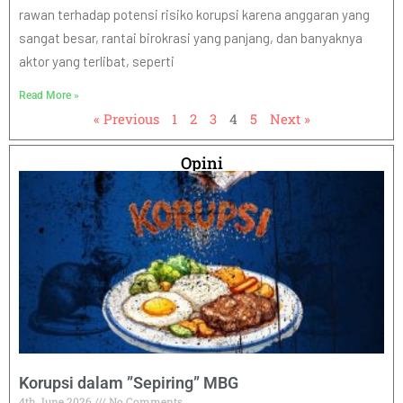
rawan terhadap potensi risiko korupsi karena anggaran yang
sangat besar, rantai birokrasi yang panjang, dan banyaknya
aktor yang terlibat, seperti
Read More »
« Previous
1
2
3
4
5
Next »
Opini
Korupsi dalam ”Sepiring” MBG
4th June 2026
No Comments