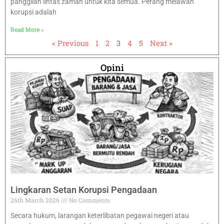
panggilan lintas zaman untuk kita semua. Perang melawan
korupsi adalah
Read More »
« Previous
1
2
3
4
5
Next »
Opini
Lingkaran Setan Korupsi Pengadaan
26th March 2026
No Comments
Secara hukum, larangan keterlibatan pegawai negeri atau