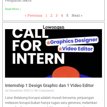
Penguatan Sektor
Read More »
« Previous
1
2
3
4
5
Next »
Lowongan
Internship 1 Design Graphic dan 1 Video Editor
1st December 2025
No Comments
Latar Belakang Korupsi adalah musuh bersama; perjuangan
melawan korupsi bukan hanya tugas satu generasi, melainkan