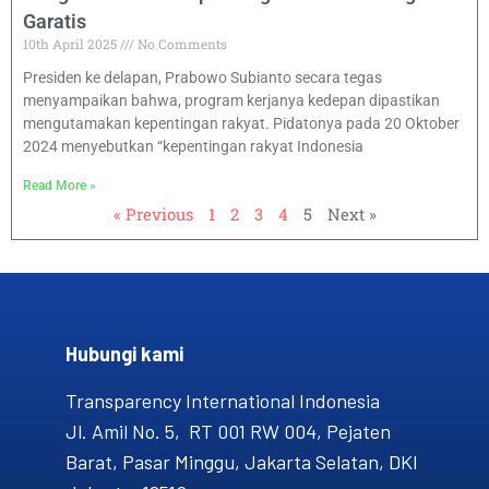
Garatis
10th April 2025
No Comments
Presiden ke delapan, Prabowo Subianto secara tegas
menyampaikan bahwa, program kerjanya kedepan dipastikan
mengutamakan kepentingan rakyat. Pidatonya pada 20 Oktober
2024 menyebutkan “kepentingan rakyat Indonesia
Read More »
« Previous
1
2
3
4
5
Next »
Hubungi kami​
Transparency International Indonesia
Jl. Amil No. 5, RT 001 RW 004, Pejaten
Barat, Pasar Minggu, Jakarta Selatan, DKI