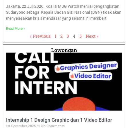
Jakarta, 22 Juli 2026. Koalisi MBG Watch menilai pengangkatan
Sudaryono sebagai Kepala Badan Gizi Nasional (BGN) tidak akan
menyelesaikan krisis mendasar yang selama ini membelit
Read More »
« Previous
1
2
3
4
5
Next »
Lowongan
Internship 1 Design Graphic dan 1 Video Editor
1st December 2025
No Comments