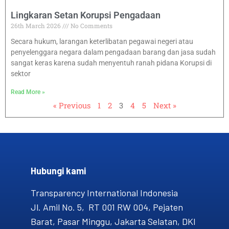
Lingkaran Setan Korupsi Pengadaan
26th March 2026
No Comments
Secara hukum, larangan keterlibatan pegawai negeri atau
penyelenggara negara dalam pengadaan barang dan jasa sudah
sangat keras karena sudah menyentuh ranah pidana Korupsi di
sektor
Read More »
« Previous
1
2
3
4
5
Next »
Hubungi kami​
Transparency International Indonesia
Jl. Amil No. 5, RT 001 RW 004, Pejaten
Barat, Pasar Minggu, Jakarta Selatan, DKI