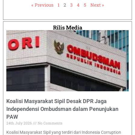
« Previous
1
2
3
4
5
Next »
Rilis Media
Koalisi Masyarakat Sipil Desak DPR Jaga
Independensi Ombudsman dalam Penunjukan
PAW
24th July 2026
No Comments
Koalisi Masyarakat Sipil yang terdiri dari Indonesia Corruption