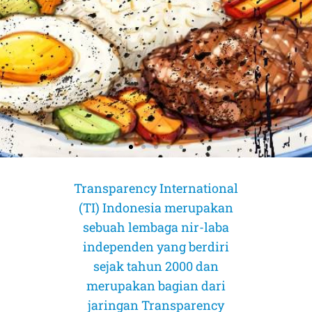
Transparency International
(TI) Indonesia merupakan
sebuah lembaga nir-laba
independen yang berdiri
sejak tahun 2000 dan
merupakan bagian dari
AMICUS CURIAE (Sahabat Pengadilan)
AMICUS CURIAE (Sahabat Pengadilan)
AMICUS CURIAE (Sahabat Pengadilan)
jaringan Transparency
CORRUPTION RISK ASSESSMENT (CRA)
CORRUPTION RISK ASSESSMENT (CRA)
CORRUPTION RISK ASSESSMENT (CRA)
PELUANG DAN TANTANGAN
PELUANG DAN TANTANGAN
PELUANG DAN TANTANGAN