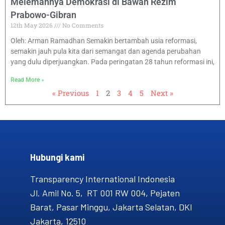
Melemahnya Demokrasi di Bawah Rezim
Prabowo-Gibran
12th May 2026
No Comments
Oleh: Arman Ramadhan Semakin bertambah usia reformasi,
semakin jauh pula kita dari semangat dan agenda perubahan
yang dulu diperjuangkan. Pada peringatan 28 tahun reformasi ini,
Read More »
« Previous
1
2
3
4
5
Next »
Hubungi kami​
Transparency International Indonesia
Jl. Amil No. 5, RT 001 RW 004, Pejaten
Barat, Pasar Minggu, Jakarta Selatan, DKI
Jakarta, 12510