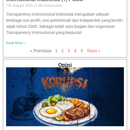
7th August 2026
No Comments
Transparency International Indonesia merupakan sebuah
lembaga non-profit, non-pemerintah dan independen yang berdiri
sejak tahun 2000. Sebagai salah satu bagian dari organisasi
Transparency International yang berpusat
Read More »
« Previous
1
2
3
4
5
Next »
Opini