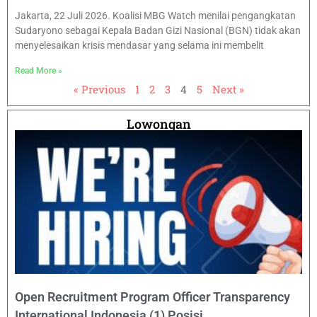
Jakarta, 22 Juli 2026. Koalisi MBG Watch menilai pengangkatan
Sudaryono sebagai Kepala Badan Gizi Nasional (BGN) tidak akan
menyelesaikan krisis mendasar yang selama ini membelit
Read More »
« Previous
1
2
3
4
5
Next »
Lowongan
Open Recruitment Program Officer Transparency
International Indonesia (1) Posisi