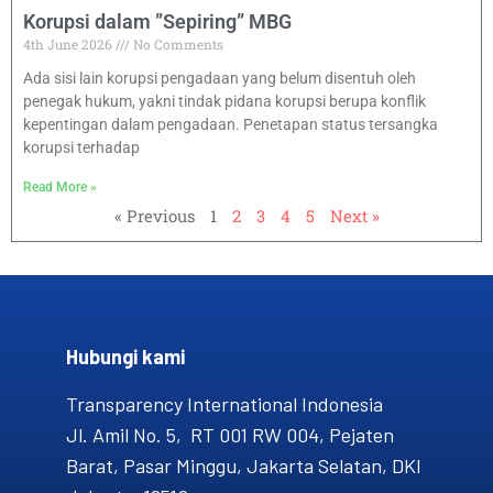
Korupsi dalam ”Sepiring” MBG
4th June 2026
No Comments
Ada sisi lain korupsi pengadaan yang belum disentuh oleh
penegak hukum, yakni tindak pidana korupsi berupa konflik
kepentingan dalam pengadaan. Penetapan status tersangka
korupsi terhadap
Read More »
« Previous
1
2
3
4
5
Next »
Hubungi kami​
Transparency International Indonesia
Jl. Amil No. 5, RT 001 RW 004, Pejaten
Barat, Pasar Minggu, Jakarta Selatan, DKI