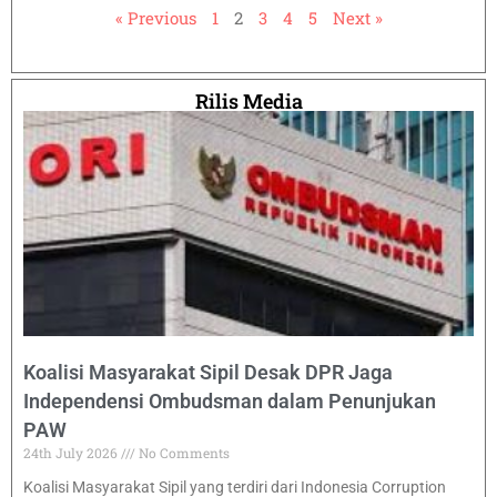
« Previous
1
2
3
4
5
Next »
Rilis Media
Koalisi Masyarakat Sipil Desak DPR Jaga
Independensi Ombudsman dalam Penunjukan
PAW
24th July 2026
No Comments
Koalisi Masyarakat Sipil yang terdiri dari Indonesia Corruption