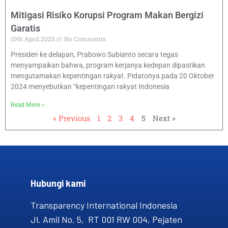
Mitigasi Risiko Korupsi Program Makan Bergizi
Garatis
10th April 2025
No Comments
Presiden ke delapan, Prabowo Subianto secara tegas
menyampaikan bahwa, program kerjanya kedepan dipastikan
mengutamakan kepentingan rakyat. Pidatonya pada 20 Oktober
2024 menyebutkan “kepentingan rakyat Indonesia
Read More »
« Previous
1
2
3
4
5
Next »
Hubungi kami​
Transparency International Indonesia
Jl. Amil No. 5, RT 001 RW 004, Pejaten