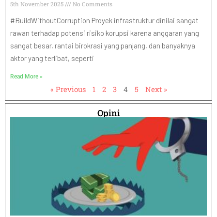
5th November 2025
No Comments
#BuildWithoutCorruption Proyek infrastruktur dinilai sangat
rawan terhadap potensi risiko korupsi karena anggaran yang
sangat besar, rantai birokrasi yang panjang, dan banyaknya
aktor yang terlibat, seperti
Read More »
« Previous
1
2
3
4
5
Next »
Opini