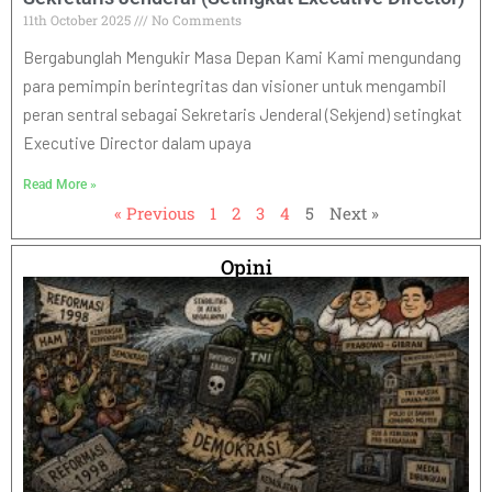
11th October 2025
No Comments
Bergabunglah Mengukir Masa Depan Kami Kami mengundang
para pemimpin berintegritas dan visioner untuk mengambil
peran sentral sebagai Sekretaris Jenderal (Sekjend) setingkat
Executive Director dalam upaya
Read More »
« Previous
1
2
3
4
5
Next »
Opini