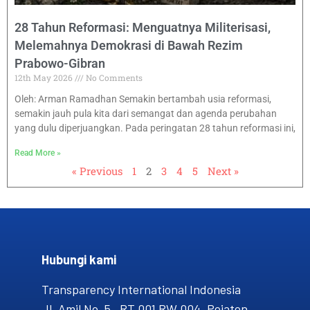
28 Tahun Reformasi: Menguatnya Militerisasi,
Melemahnya Demokrasi di Bawah Rezim
Prabowo-Gibran
12th May 2026
No Comments
Oleh: Arman Ramadhan Semakin bertambah usia reformasi,
semakin jauh pula kita dari semangat dan agenda perubahan
yang dulu diperjuangkan. Pada peringatan 28 tahun reformasi ini,
Read More »
« Previous
1
2
3
4
5
Next »
Hubungi kami​
Transparency International Indonesia
Jl. Amil No. 5, RT 001 RW 004, Pejaten