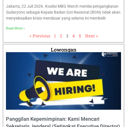
Jakarta, 22 Juli 2026. Koalisi MBG Watch menilai pengangkatan
Sudaryono sebagai Kepala Badan Gizi Nasional (BGN) tidak akan
menyelesaikan krisis mendasar yang selama ini membelit
Read More »
« Previous
1
2
3
4
5
Next »
Lowongan
Panggilan Kepemimpinan: Kami Mencari
Sekretaris Jenderal (Setingkat Executive Director)