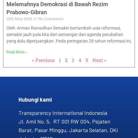
Melemahnya Demokrasi di Bawah Rezim
Prabowo-Gibran
12th May 2026
No Comments
Oleh: Arman Ramadhan Semakin bertambah usia reformasi,
semakin jauh pula kita dari semangat dan agenda perubahan
yang dulu diperjuangkan. Pada peringatan 28 tahun reformasi ini,
Read More »
« Previous
1
2
3
4
5
Next »
Hubungi kami​
Transparency International Indonesia
Jl. Amil No. 5, RT 001 RW 004, Pejaten
Barat, Pasar Minggu, Jakarta Selatan, DKI