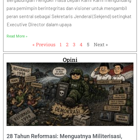
Bergabunglah Mengukir Masa Depan Kami Kami mengundang
para pemimpin berintegritas dan visioner untuk mengambil
peran sentral sebagai Sekretaris Jenderal (Sekjend) setingkat
Executive Director dalam upaya
Read More »
« Previous
1
2
3
4
5
Next »
Opini
28 Tahun Reformasi: Menguatnya Militerisasi,