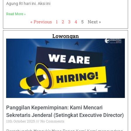
Agung RI hari ini. Aksi ini
Read More »
« Previous
1
2
3
4
5
Next »
Lowongan
Panggilan Kepemimpinan: Kami Mencari
Sekretaris Jenderal (Setingkat Executive Director)
11th October 2025
No Comments