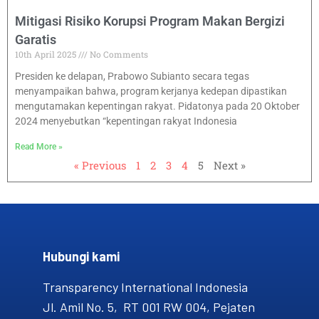
Mitigasi Risiko Korupsi Program Makan Bergizi
Garatis
10th April 2025
No Comments
Presiden ke delapan, Prabowo Subianto secara tegas
menyampaikan bahwa, program kerjanya kedepan dipastikan
mengutamakan kepentingan rakyat. Pidatonya pada 20 Oktober
2024 menyebutkan “kepentingan rakyat Indonesia
Read More »
« Previous
1
2
3
4
5
Next »
Hubungi kami​
Transparency International Indonesia
Jl. Amil No. 5, RT 001 RW 004, Pejaten