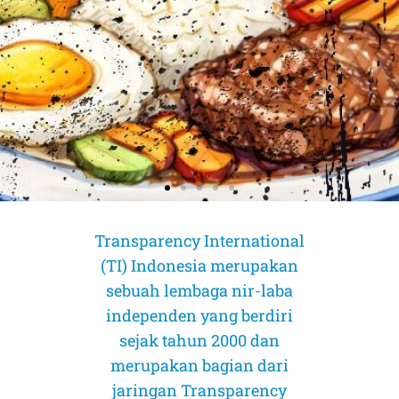
Transparency International
(TI) Indonesia merupakan
sebuah lembaga nir-laba
independen yang berdiri
sejak tahun 2000 dan
merupakan bagian dari
AMICUS CURIAE (Sahabat Pengadilan)
AMICUS CURIAE (Sahabat Pengadilan)
AMICUS CURIAE (Sahabat Pengadilan)
jaringan Transparency