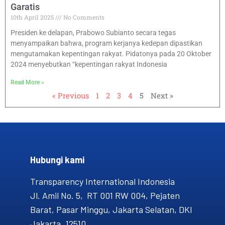
Garatis
10th April 2025
No Comments
Presiden ke delapan, Prabowo Subianto secara tegas
menyampaikan bahwa, program kerjanya kedepan dipastikan
mengutamakan kepentingan rakyat. Pidatonya pada 20 Oktober
2024 menyebutkan “kepentingan rakyat Indonesia
Read More »
« Previous
1
2
3
4
5
Next »
Hubungi kami​
Transparency International Indonesia
Jl. Amil No. 5, RT 001 RW 004, Pejaten
Barat, Pasar Minggu, Jakarta Selatan, DKI
Jakarta, 12510