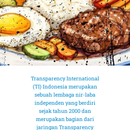
Transparency International
(TI) Indonesia merupakan
sebuah lembaga nir-laba
independen yang berdiri
sejak tahun 2000 dan
merupakan bagian dari
AMICUS CURIAE (Sahabat Pengadilan)
AMICUS CURIAE (Sahabat Pengadilan)
AMICUS CURIAE (Sahabat Pengadilan)
CORRUPTION RISK ASSESSMENT (CRA)
CORRUPTION RISK ASSESSMENT (CRA)
CORRUPTION RISK ASSESSMENT (CRA)
PELUANG DAN TANTANGAN
PELUANG DAN TANTANGAN
PELUANG DAN TANTANGAN
jaringan Transparency