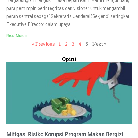
Bergabunglah Mengukir Masa Depan Kami Kami mengundang
para pemimpin berintegritas dan visioner untuk mengambil
peran sentral sebagai Sekretaris Jenderal (Sekjend) setingkat
Executive Director dalam upaya
Read More »
« Previous
1
2
3
4
5
Next »
Opini
Mitigasi Risiko Korupsi Program Makan Bergizi