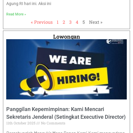
Agung RI hari ini. Aksi ini
Read More »
« Previous
1
2
3
4
5
Next »
Lowongan
Panggilan Kepemimpinan: Kami Mencari
Sekretaris Jenderal (Setingkat Executive Director)
11th October 2025
No Comments