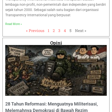
lembaga non-profit, non-pemerintah dan independen yang berdiri
sejak tahun 2000. Sebagai salah satu bagian dari organisasi
Transparency International yang berpusat
Read More »
« Previous
1
2
3
4
5
Next »
Opini
28 Tahun Reformasi: Menguatnya Militerisasi,
Melemahnya Demokrasi di Bawah Rezim