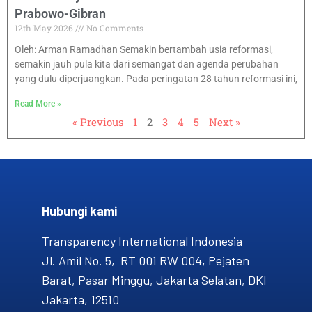
Prabowo-Gibran
12th May 2026
No Comments
Oleh: Arman Ramadhan Semakin bertambah usia reformasi,
semakin jauh pula kita dari semangat dan agenda perubahan
yang dulu diperjuangkan. Pada peringatan 28 tahun reformasi ini,
Read More »
« Previous
1
2
3
4
5
Next »
Hubungi kami​
Transparency International Indonesia
Jl. Amil No. 5, RT 001 RW 004, Pejaten
Barat, Pasar Minggu, Jakarta Selatan, DKI
Jakarta, 12510