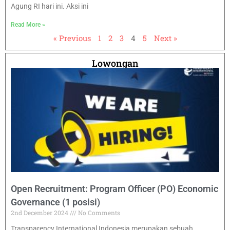
Agung RI hari ini. Aksi ini
Read More »
« Previous
1
2
3
4
5
Next »
Lowongan
Open Recruitment: Program Officer (PO) Economic
Governance (1 posisi)
2nd December 2024
No Comments
Transparency International Indonesia merupakan sebuah