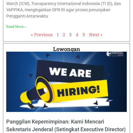
Watch (ICW), Transparency International Indonesia (TI ID), dan
YAPPIKA, mengingatkan DPR RI agar proses penunjukan
Pengganti Antarwaktu
Read More »
« Previous
1
2
3
4
5
Next »
Lowongan
Panggilan Kepemimpinan: Kami Mencari
Sekretaris Jenderal (Setingkat Executive Director)