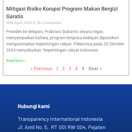
Mitigasi Risiko Korupsi Program Makan Bergizi
Garatis
10th April 2025
No Comments
Presiden ke delapan, Prabowo Subianto secara tegas
menyampaikan bahwa, program kerjanya kedepan dipastikan
mengutamakan kepentingan rakyat. Pidatonya pada 20 Oktober
2024 menyebutkan “kepentingan rakyat Indonesia
Read More »
« Previous
1
2
3
4
5
Next »
Hubungi kami​
Transparency International Indonesia
Jl. Amil No. 5, RT 001 RW 004, Pejaten