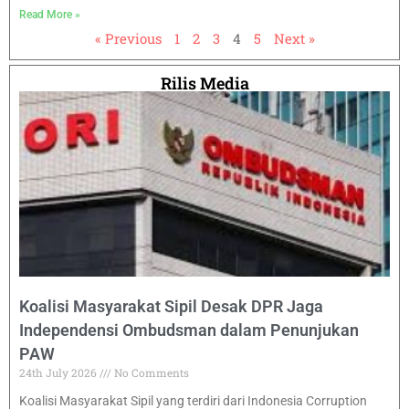
Read More »
« Previous
1
2
3
4
5
Next »
Rilis Media
Koalisi Masyarakat Sipil Desak DPR Jaga
Independensi Ombudsman dalam Penunjukan
PAW
24th July 2026
No Comments
Koalisi Masyarakat Sipil yang terdiri dari Indonesia Corruption