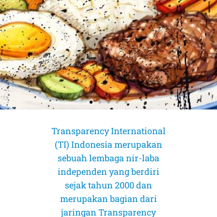
Transparency International
(TI) Indonesia merupakan
sebuah lembaga nir-laba
independen yang berdiri
sejak tahun 2000 dan
merupakan bagian dari
AMICUS CURIAE (Sahabat Pengadilan)
AMICUS CURIAE (Sahabat Pengadilan)
AMICUS CURIAE (Sahabat Pengadilan)
jaringan Transparency