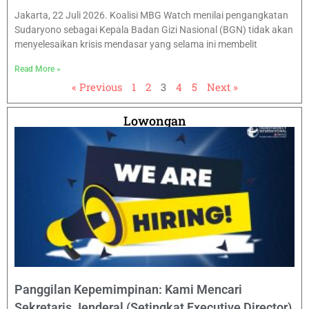
Jakarta, 22 Juli 2026. Koalisi MBG Watch menilai pengangkatan
Sudaryono sebagai Kepala Badan Gizi Nasional (BGN) tidak akan
menyelesaikan krisis mendasar yang selama ini membelit
Read More »
« Previous
1
2
3
4
5
Next »
Lowongan
Panggilan Kepemimpinan: Kami Mencari
Sekretaris Jenderal (Setingkat Executive Director)