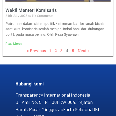
Wakil Menteri Komisaris
24th July 2025
No Comments
Patronase dalam sistem politik kini merambah ke ranah bisnis
saat kursi komisaris seolah menjadi imbal hasil dari dukungan
politik pada masa pemilu. Oleh Reza Syawawi
Read More »
« Previous
1
2
3
4
5
Next »
Hubungi kami​
Transparency International Indonesia
Jl. Amil No. 5, RT 001 RW 004, Pejaten
Barat, Pasar Minggu, Jakarta Selatan, DKI