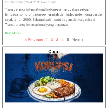
2nd December 2024
No Comments
Transparency International Indonesia merupakan sebuah
lembaga non-profit, non-pemerintah dan independen yang berdiri
sejak tahun 2000. Sebagai salah satu bagian dari organisasi
Transparency International yang berpusat
Read More »
« Previous
1
2
3
4
5
Next »
Opini