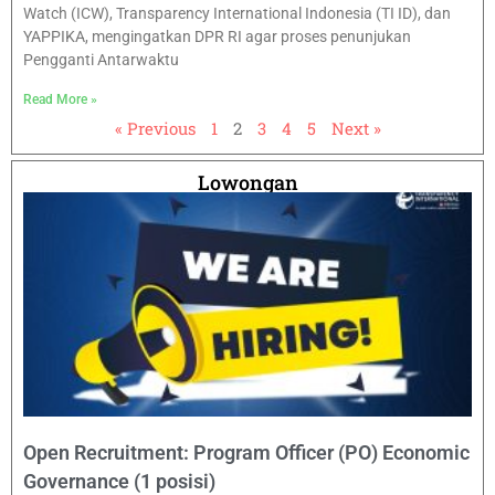
Watch (ICW), Transparency International Indonesia (TI ID), dan
YAPPIKA, mengingatkan DPR RI agar proses penunjukan
Pengganti Antarwaktu
Read More »
« Previous
1
2
3
4
5
Next »
Lowongan
Open Recruitment: Program Officer (PO) Economic
Governance (1 posisi)