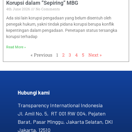
Korupsi dalam ”Sepiring” MBG
4th June 2026
No Comments
Ada sisi lain korupsi pengadaan yang belum disentuh oleh
penegak hukum, yakni tindak pidana korupsi berupa konflik
kepentingan dalam pengadaan. Penetapan status tersangka
korupsi terhadap
Read More »
« Previous
1
2
3
4
5
Next »
Hubungi kami​
Transparency International Indonesia
Jl. Amil No. 5, RT 001 RW 004, Pejaten
Barat, Pasar Minggu, Jakarta Selatan, DKI
Jakarta, 12510