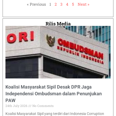
« Previous
1
2
3
4
5
Next »
Rilis Media
Koalisi Masyarakat Sipil Desak DPR Jaga
Independensi Ombudsman dalam Penunjukan
PAW
24th July 2026
No Comments
Koalisi Masyarakat Sipil yang terdiri dari Indonesia Corruption