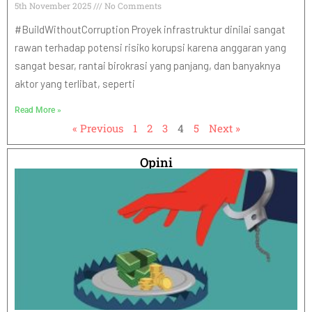
5th November 2025
No Comments
#BuildWithoutCorruption Proyek infrastruktur dinilai sangat
rawan terhadap potensi risiko korupsi karena anggaran yang
sangat besar, rantai birokrasi yang panjang, dan banyaknya
aktor yang terlibat, seperti
Read More »
« Previous
1
2
3
4
5
Next »
Opini