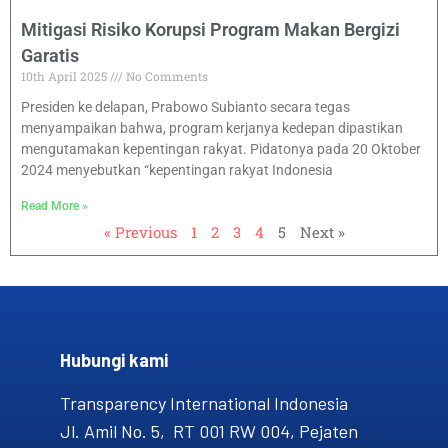
Mitigasi Risiko Korupsi Program Makan Bergizi
Garatis
10th April 2025
No Comments
Presiden ke delapan, Prabowo Subianto secara tegas
menyampaikan bahwa, program kerjanya kedepan dipastikan
mengutamakan kepentingan rakyat. Pidatonya pada 20 Oktober
2024 menyebutkan “kepentingan rakyat Indonesia
Read More »
« Previous
1
2
3
4
5
Next »
Hubungi kami​
Transparency International Indonesia
Jl. Amil No. 5, RT 001 RW 004, Pejaten