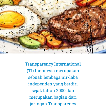
Transparency International
(TI) Indonesia merupakan
sebuah lembaga nir-laba
independen yang berdiri
sejak tahun 2000 dan
merupakan bagian dari
jaringan Transparency
AMICUS CURIAE (Sahabat Pengadilan)
AMICUS CURIAE (Sahabat Pengadilan)
AMICUS CURIAE (Sahabat Pengadilan)