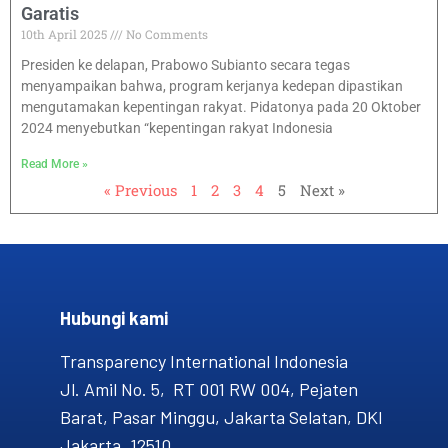
Garatis
10th April 2025
No Comments
Presiden ke delapan, Prabowo Subianto secara tegas
menyampaikan bahwa, program kerjanya kedepan dipastikan
mengutamakan kepentingan rakyat. Pidatonya pada 20 Oktober
2024 menyebutkan “kepentingan rakyat Indonesia
Read More »
« Previous
1
2
3
4
5
Next »
Hubungi kami​
Transparency International Indonesia
Jl. Amil No. 5, RT 001 RW 004, Pejaten
Barat, Pasar Minggu, Jakarta Selatan, DKI
Jakarta, 12510