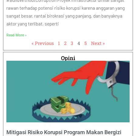
#BuildWithoutCorruption Proyek infrastruktur dinilai sangat
rawan terhadap potensi risiko korupsi karena anggaran yang
sangat besar, rantai birokrasi yang panjang, dan banyaknya
aktor yang terlibat, seperti
Read More »
« Previous
1
2
3
4
5
Next »
Opini
Mitigasi Risiko Korupsi Program Makan Bergizi