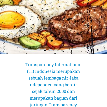
Transparency International
(TI) Indonesia merupakan
sebuah lembaga nir-laba
independen yang berdiri
sejak tahun 2000 dan
merupakan bagian dari
AMICUS CURIAE (Sahabat Pengadilan)
AMICUS CURIAE (Sahabat Pengadilan)
AMICUS CURIAE (Sahabat Pengadilan)
CORRUPTION RISK ASSESSMENT (CRA)
CORRUPTION RISK ASSESSMENT (CRA)
CORRUPTION RISK ASSESSMENT (CRA)
PELUANG DAN TANTANGAN
PELUANG DAN TANTANGAN
PELUANG DAN TANTANGAN
jaringan Transparency