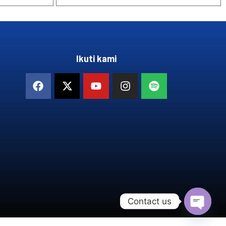
Ikuti kami
Contact us
OPEN 