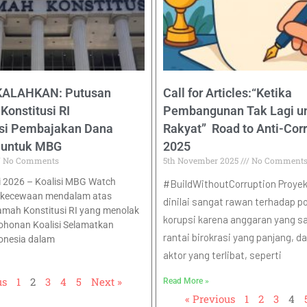
KALAHKAN: Putusan
Call for Articles:“Ketika
onstitusi RI
Pembangunan Tak Lagi u
si Pembajakan Dana
Rakyat” Road to Anti-Cor
 untuk MBG
2025
No Comments
5th November 2025
No Comment
li 2026 – Koalisi MBG Watch
#BuildWithoutCorruption Proyek 
ekecewaan mendalam atas
dinilai sangat rawan terhadap po
mah Konstitusi RI yang menolak
korupsi karena anggaran yang sa
ohonan Koalisi Selamatkan
rantai birokrasi yang panjang, 
onesia dalam
aktor yang terlibat, seperti
us
1
2
3
4
5
Next »
Read More »
« Previous
1
2
3
4