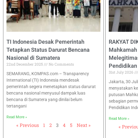
TI Indonesia Desak Pemerintah
RAKYAT DI
Tetapkan Status Darurat Bencana
Mahkamah K
Nasional di Sumatera
Melegitima
22nd December 2025
No Comments
Pendidikan
31st July 2026
SEMARANG, KOMPAS.com – Transparency
International (TI) Indonesia mendesak
Jakarta, 30 Ju
pemerintah segera menetapkan status darurat
menyatakan k
bencana nasional menyusul dampak luas
putusan Mahka
bencana di Sumatera yang dinilai belum
sebagian perm
tertangani
Pendidikan Ind
Read More »
Read More »
« Previous
1
2
3
4
5
Next »
« Previo