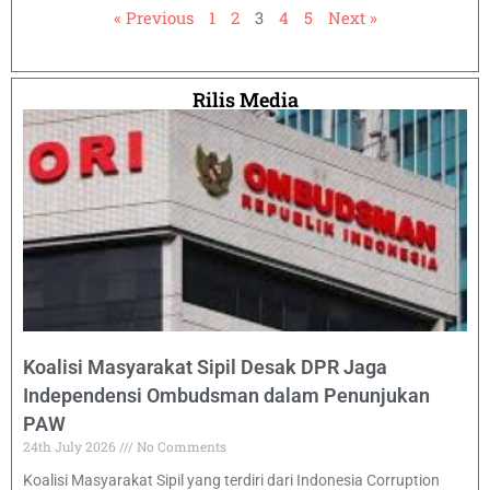
« Previous
1
2
3
4
5
Next »
Rilis Media
Koalisi Masyarakat Sipil Desak DPR Jaga
Independensi Ombudsman dalam Penunjukan
PAW
24th July 2026
No Comments
Koalisi Masyarakat Sipil yang terdiri dari Indonesia Corruption