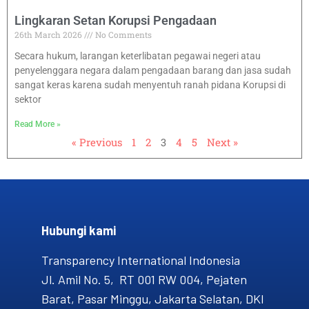
Lingkaran Setan Korupsi Pengadaan
26th March 2026
No Comments
Secara hukum, larangan keterlibatan pegawai negeri atau
penyelenggara negara dalam pengadaan barang dan jasa sudah
sangat keras karena sudah menyentuh ranah pidana Korupsi di
sektor
Read More »
« Previous
1
2
3
4
5
Next »
Hubungi kami​
Transparency International Indonesia
Jl. Amil No. 5, RT 001 RW 004, Pejaten
Barat, Pasar Minggu, Jakarta Selatan, DKI