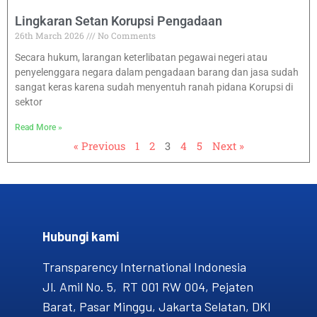
Lingkaran Setan Korupsi Pengadaan
26th March 2026
No Comments
Secara hukum, larangan keterlibatan pegawai negeri atau
penyelenggara negara dalam pengadaan barang dan jasa sudah
sangat keras karena sudah menyentuh ranah pidana Korupsi di
sektor
Read More »
« Previous
1
2
3
4
5
Next »
Hubungi kami​
Transparency International Indonesia
Jl. Amil No. 5, RT 001 RW 004, Pejaten
Barat, Pasar Minggu, Jakarta Selatan, DKI