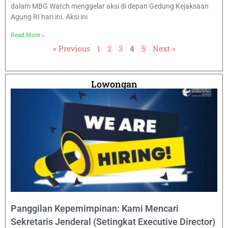
dalam MBG Watch menggelar aksi di depan Gedung Kejaksaan
Agung RI hari ini. Aksi ini
Read More »
« Previous
1
2
3
4
5
Next »
Lowongan
Panggilan Kepemimpinan: Kami Mencari
Sekretaris Jenderal (Setingkat Executive Director)