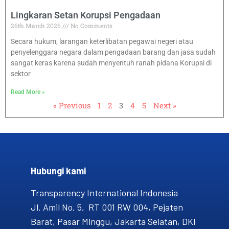
Lingkaran Setan Korupsi Pengadaan
26th March 2026
No Comments
Secara hukum, larangan keterlibatan pegawai negeri atau
penyelenggara negara dalam pengadaan barang dan jasa sudah
sangat keras karena sudah menyentuh ranah pidana Korupsi di
sektor
Read More »
« Previous
1
2
3
4
5
Next »
Hubungi kami​
Transparency International Indonesia
Jl. Amil No. 5, RT 001 RW 004, Pejaten
Barat, Pasar Minggu, Jakarta Selatan, DKI