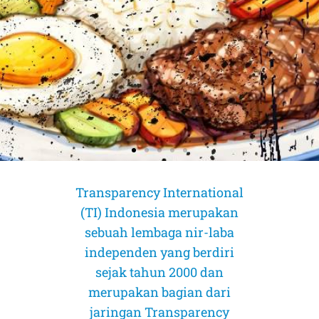
Transparency International
(TI) Indonesia merupakan
sebuah lembaga nir-laba
independen yang berdiri
sejak tahun 2000 dan
merupakan bagian dari
AMICUS CURIAE (Sahabat Pengadilan)
AMICUS CURIAE (Sahabat Pengadilan)
AMICUS CURIAE (Sahabat Pengadilan)
jaringan Transparency