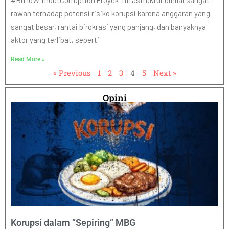
#BuildWithoutCorruption Proyek infrastruktur dinilai sangat
rawan terhadap potensi risiko korupsi karena anggaran yang
sangat besar, rantai birokrasi yang panjang, dan banyaknya
aktor yang terlibat, seperti
Read More »
« Previous
1
2
3
4
5
Next »
Opini
Korupsi dalam ”Sepiring” MBG