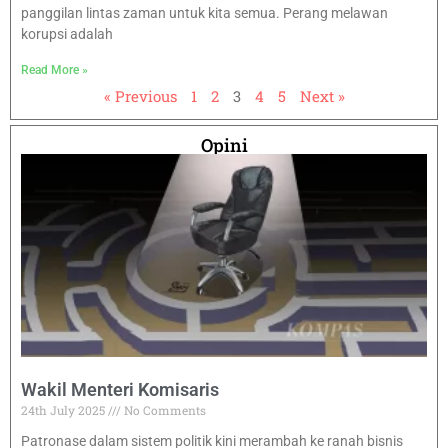
panggilan lintas zaman untuk kita semua. Perang melawan
korupsi adalah
Read More »
« Previous
1
2
3
4
5
Next »
Opini
Wakil Menteri Komisaris
24th July 2025
No Comments
Patronase dalam sistem politik kini merambah ke ranah bisnis