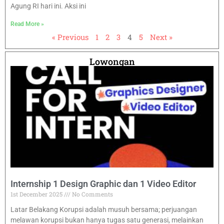
Agung RI hari ini. Aksi ini
Read More »
« Previous
1
2
3
4
5
Next »
Lowongan
Internship 1 Design Graphic dan 1 Video Editor
1st December 2025
No Comments
Latar Belakang Korupsi adalah musuh bersama; perjuangan
melawan korupsi bukan hanya tugas satu generasi, melainkan