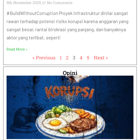
5th November 2025
No Comments
#BuildWithoutCorruption Proyek infrastruktur dinilai sangat
rawan terhadap potensi risiko korupsi karena anggaran yang
sangat besar, rantai birokrasi yang panjang, dan banyaknya
aktor yang terlibat, seperti
Read More »
« Previous
1
2
3
4
5
Next »
Opini