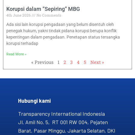
Korupsi dalam ”Sepiring” MBG
4th June 2026
No Comments
Ada sisi lain korupsi pengadaan yang belum disentuh oleh
penegak hukum, yakni tindak pidana korupsi berupa konflik
kepentingan dalam pengadaan. Penetapan status tersangka
korupsi terhadap
Read More »
« Previous
1
2
3
4
5
Next »
Hubungi kami​
Transparency International Indonesia
Jl. Amil No. 5, RT 001 RW 004, Pejaten
Barat, Pasar Minggu, Jakarta Selatan, DKI