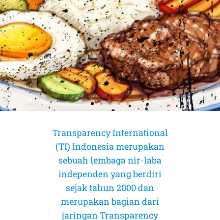
Transparency International
(TI) Indonesia merupakan
sebuah lembaga nir-laba
independen yang berdiri
sejak tahun 2000 dan
merupakan bagian dari
AMICUS CURIAE (Sahabat Pengadilan)
AMICUS CURIAE (Sahabat Pengadilan)
AMICUS CURIAE (Sahabat Pengadilan)
jaringan Transparency