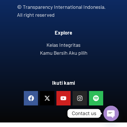
© Transparency International Indonesia.
All right reserved
Explore
Kelas Integritas
Kamu Bersih Aku pilih
Ikuti kami
Contact us
OPEN 