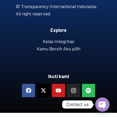
© Transparency International Indonesia.
All right reserved
Explore
Kelas Integritas
Kamu Bersih Aku pilih
Ikuti kami
Contact us
OPEN 