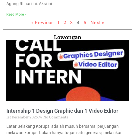
Agung RI hari ini. Aksi ini
Read More »
« Previous
1
2
3
4
5
Next »
Lowongan
Internship 1 Design Graphic dan 1 Video Editor
1st December 2025
No Comments
Latar Belakang Korupsi adalah musuh bersama; perjuangan
melawan korupsi bukan hanya tugas satu generasi, melainkan