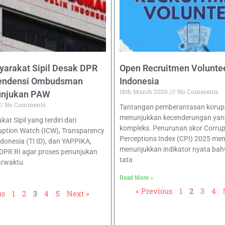
yarakat Sipil Desak DPR
Open Recruitmen Voluntee
pendensi Ombudsman
Indonesia
18th March 2026
No Comments
unjukan PAW
No Comments
Tantangan pemberantasan korupsi
menunjukkan kecenderungan yan
at Sipil yang terdiri dari
kompleks. Penurunan skor Corrup
uption Watch (ICW), Transparency
Perceptions Index (CPI) 2025 men
ndonesia (TI ID), dan YAPPIKA,
menunjukkan indikator nyata bah
DPR RI agar proses penunjukan
tata
arwaktu
Read More »
« Previous
1
2
3
4
us
1
2
3
4
5
Next »