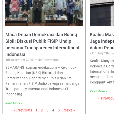
Masa Depan Demokrasi dan Ruang
Koalisi Mas
Sipil: Diskusi Publik FISIP Undip
Jaga Inde
bersama Transparency International
dalam Pen
24th July 2026
Indonesia
4th December 2025
No Comments
Koalisi Masyarak
Indonesia Corr
SEMARANG, suaramerdeka.com – Kelompok
International I
Bidang Keahlian (KBK) Birokrasi dan
mengingatkan 
Pemerintahan, Departemen Politik dan Ilmu
Pengganti Ant
Pemerintahan FISIP Undip bekerja sama dengan
Transparency International Indonesia (TI
Read More »
Indonesia)
« Previo
Read More »
« Previous
1
2
3
4
5
Next »