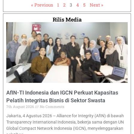
« Previous
1
2
3
4
5
Next »
Rilis Media
AfIN-TI Indonesia dan IGCN Perkuat Kapasitas
Pelatih Integritas Bisnis di Sektor Swasta
7th August 2026
No Comments
Jakarta, 4 Agustus 2026 – Alliance for Integrity (AfIN) di bawah
Transparency International Indonesia, bekerja sama dengan UN
Global Compact Network Indonesia (IGCN), menyelenggarakan