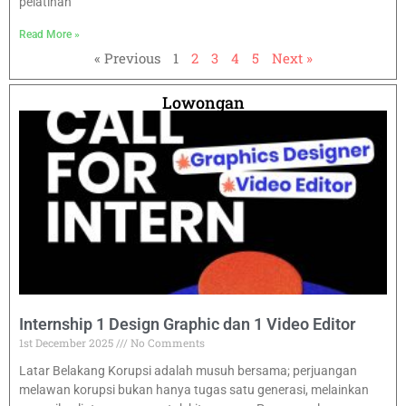
pelatihan
Read More »
« Previous
1
2
3
4
5
Next »
Lowongan
Internship 1 Design Graphic dan 1 Video Editor
1st December 2025
No Comments
Latar Belakang Korupsi adalah musuh bersama; perjuangan
melawan korupsi bukan hanya tugas satu generasi, melainkan