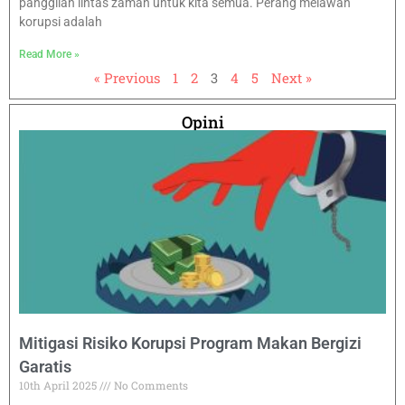
panggilan lintas zaman untuk kita semua. Perang melawan
korupsi adalah
Read More »
« Previous
1
2
3
4
5
Next »
Opini
Mitigasi Risiko Korupsi Program Makan Bergizi
Garatis
10th April 2025
No Comments