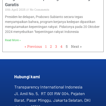
Garatis
10th April 2025
No Comments
Presiden ke delapan, Prabowo Subianto secara tegas
menyampaikan bahwa, program kerjanya kedepan dipastikan
mengutamakan kepentingan rakyat. Pidatonya pada 20 Oktober
2024 menyebutkan “kepentingan rakyat Indonesia
Read More »
« Previous
1
2
3
4
5
Next »
Hubungi kami​
Transparency International Indonesia
Jl. Amil No. 5, RT 001 RW 004, Pejaten
Barat, Pasar Minggu, Jakarta Selatan, DKI