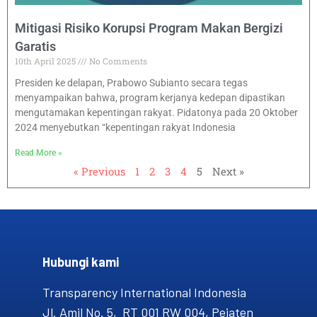
Mitigasi Risiko Korupsi Program Makan Bergizi
Garatis
10th April 2025
No Comments
Presiden ke delapan, Prabowo Subianto secara tegas
menyampaikan bahwa, program kerjanya kedepan dipastikan
mengutamakan kepentingan rakyat. Pidatonya pada 20 Oktober
2024 menyebutkan “kepentingan rakyat Indonesia
Read More »
« Previous
1
2
3
4
5
Next »
Hubungi kami​
Transparency International Indonesia
Jl. Amil No. 5, RT 001 RW 004, Pejaten