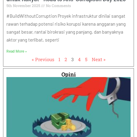
5th November 2025
No Comments
#BuildWithoutCorruption Proyek infrastruktur dinilai sangat
rawan terhadap potensi risiko korupsi karena anggaran yang
sangat besar, rantai birokrasi yang panjang, dan banyaknya
aktor yang terlibat, seperti
Read More »
« Previous
1
2
3
4
5
Next »
Opini