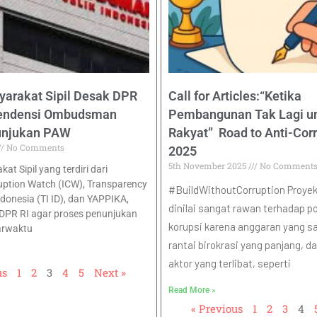
yarakat Sipil Desak DPR
Call for Articles:“Ketika
pendensi Ombudsman
Pembangunan Tak Lagi u
unjukan PAW
Rakyat” Road to Anti-Cor
No Comments
2025
5th November 2025
No Comment
at Sipil yang terdiri dari
uption Watch (ICW), Transparency
#BuildWithoutCorruption Proyek 
ndonesia (TI ID), dan YAPPIKA,
dinilai sangat rawan terhadap po
DPR RI agar proses penunjukan
korupsi karena anggaran yang sa
arwaktu
rantai birokrasi yang panjang, 
aktor yang terlibat, seperti
us
1
2
3
4
5
Next »
Read More »
« Previous
1
2
3
4