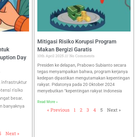
Mitigasi Risiko Korupsi Program
ntuk
Makan Bergizi Garatis
10th April 2025
No Comments
ruption Day
Presiden ke delapan, Prabowo Subianto secara
s
tegas menyampaikan bahwa, program kerjanya
kedepan dipastikan mengutamakan kepentingan
infrastruktur
rakyat. Pidatonya pada 20 Oktober 2024
tensi risiko
menyebutkan “kepentingan rakyat Indonesia
ngat besar,
Read More »
dan banyaknya
« Previous
1
2
3
4
5
Next »
5
Next »