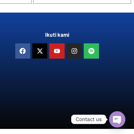
Ikuti kami
Contact us
OPEN 