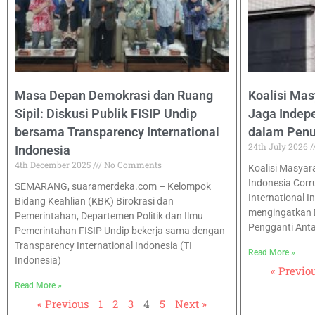
Masa Depan Demokrasi dan Ruang
Koalisi Mas
Sipil: Diskusi Publik FISIP Undip
Jaga Inde
bersama Transparency International
dalam Pen
24th July 2026
Indonesia
4th December 2025
No Comments
Koalisi Masyarak
Indonesia Corr
SEMARANG, suaramerdeka.com – Kelompok
International I
Bidang Keahlian (KBK) Birokrasi dan
mengingatkan 
Pemerintahan, Departemen Politik dan Ilmu
Pengganti Ant
Pemerintahan FISIP Undip bekerja sama dengan
Transparency International Indonesia (TI
Read More »
Indonesia)
« Previo
Read More »
« Previous
1
2
3
4
5
Next »