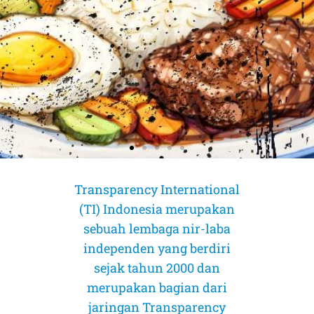
Transparency International
(TI) Indonesia merupakan
sebuah lembaga nir-laba
independen yang berdiri
sejak tahun 2000 dan
merupakan bagian dari
AMICUS CURIAE (Sahabat Pengadilan)
AMICUS CURIAE (Sahabat Pengadilan)
AMICUS CURIAE (Sahabat Pengadilan)
jaringan Transparency