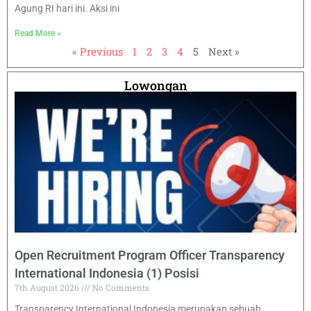
Agung RI hari ini. Aksi ini
Read More »
« Previous
1
2
3
4
5
Next »
Lowongan
Open Recruitment Program Officer Transparency
International Indonesia (1) Posisi
7th August 2026
No Comments
Transparency International Indonesia merupakan sebuah