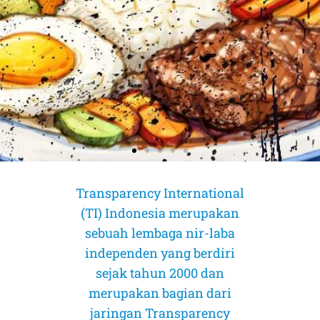
Transparency International
(TI) Indonesia merupakan
sebuah lembaga nir-laba
independen yang berdiri
sejak tahun 2000 dan
merupakan bagian dari
AMICUS CURIAE (Sahabat Pengadilan)
AMICUS CURIAE (Sahabat Pengadilan)
AMICUS CURIAE (Sahabat Pengadilan)
jaringan Transparency