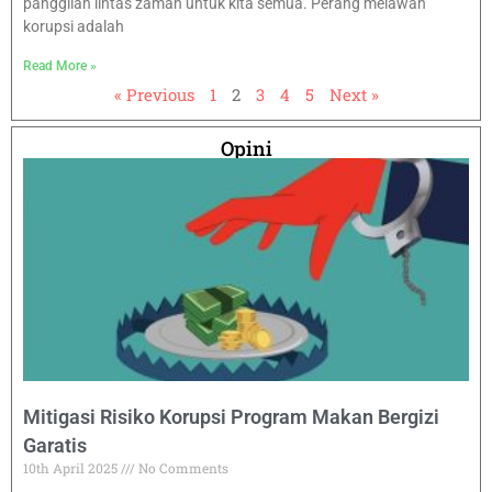
panggilan lintas zaman untuk kita semua. Perang melawan
korupsi adalah
Read More »
« Previous
1
2
3
4
5
Next »
Opini
Mitigasi Risiko Korupsi Program Makan Bergizi
Garatis
10th April 2025
No Comments