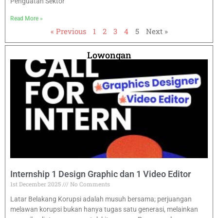
Penguatan Sektor
Read More »
« Previous
1
2
3
4
5
Next »
Lowongan
Internship 1 Design Graphic dan 1 Video Editor
1st December 2025
No Comments
Latar Belakang Korupsi adalah musuh bersama; perjuangan
melawan korupsi bukan hanya tugas satu generasi, melainkan