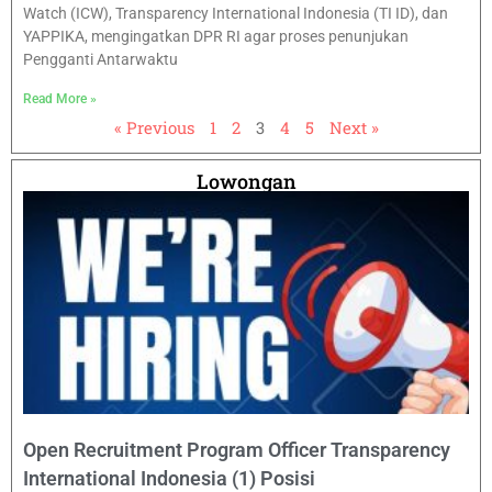
Watch (ICW), Transparency International Indonesia (TI ID), dan
YAPPIKA, mengingatkan DPR RI agar proses penunjukan
Pengganti Antarwaktu
Read More »
« Previous
1
2
3
4
5
Next »
Lowongan
Open Recruitment Program Officer Transparency
International Indonesia (1) Posisi