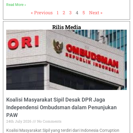
Read More »
« Previous
1
2
3
4
5
Next »
Rilis Media
Koalisi Masyarakat Sipil Desak DPR Jaga
Independensi Ombudsman dalam Penunjukan
PAW
24th July 2026
No Comments
Koalisi Masyarakat Sipil yang terdiri dari Indonesia Corruption