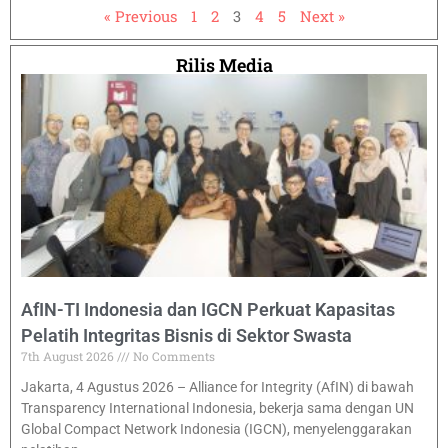
« Previous
1
2
3
4
5
Next »
Rilis Media
AfIN-TI Indonesia dan IGCN Perkuat Kapasitas
Pelatih Integritas Bisnis di Sektor Swasta
7th August 2026
No Comments
Jakarta, 4 Agustus 2026 – Alliance for Integrity (AfIN) di bawah
Transparency International Indonesia, bekerja sama dengan UN
Global Compact Network Indonesia (IGCN), menyelenggarakan