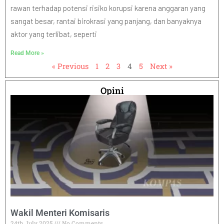
rawan terhadap potensi risiko korupsi karena anggaran yang
sangat besar, rantai birokrasi yang panjang, dan banyaknya
aktor yang terlibat, seperti
Read More »
« Previous
1
2
3
4
5
Next »
Opini
Wakil Menteri Komisaris
24th July 2025
No Comments