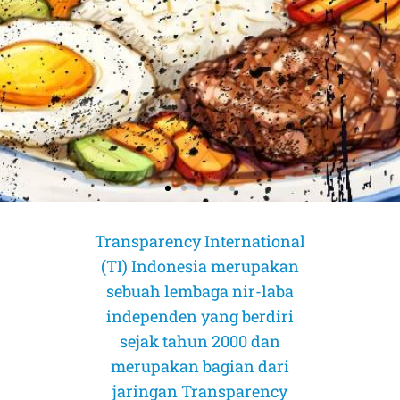
Transparency International
(TI) Indonesia merupakan
sebuah lembaga nir-laba
independen yang berdiri
sejak tahun 2000 dan
merupakan bagian dari
AMICUS CURIAE (Sahabat Pengadilan)
AMICUS CURIAE (Sahabat Pengadilan)
AMICUS CURIAE (Sahabat Pengadilan)
jaringan Transparency