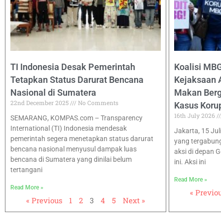
TI Indonesia Desak Pemerintah
Koalisi MB
Tetapkan Status Darurat Bencana
Kejaksaan 
Nasional di Sumatera
Makan Bergi
22nd December 2025
No Comments
Kasus Koru
16th July 2026
SEMARANG, KOMPAS.com – Transparency
International (TI) Indonesia mendesak
Jakarta, 15 Jul
pemerintah segera menetapkan status darurat
yang tergabun
bencana nasional menyusul dampak luas
aksi di depan 
bencana di Sumatera yang dinilai belum
ini. Aksi ini
tertangani
Read More »
Read More »
« Previo
« Previous
1
2
3
4
5
Next »