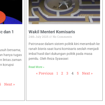
ic dan 1
Wakil Menteri Komisaris
24th July 2025
No Comments
Patronase dalam sistem politik kini merambah ke
ranah bisnis saat kursi komisaris seolah menjadi
musuh bersama;
imbal hasil dari dukungan politik pada masa
an hanya tugas
pemilu. Oleh Reza Syawawi
an lintas zaman
n korupsi
Read More »
« Previous
1
2
3
4
5
Next »
5
Next »