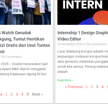
G Watch Geruduk
Internship 1 Design Graph
Agung, Tuntut Hentikan
Video Editor
1st December 2025
No Comments
zi Gratis dan Usut Tuntas
psi
Latar Belakang Korupsi adalah 
No Comments
perjuangan melawan korupsi buk
satu generasi, melainkan panggil
i 2026 – Koalisi masyarakat sipil
untuk kita semua. Perang melawa
g dalam MBG Watch menggelar
adalah
Gedung Kejaksaan Agung RI hari
Read More »
« Previous
1
2
3
4
us
1
2
3
4
5
Next »