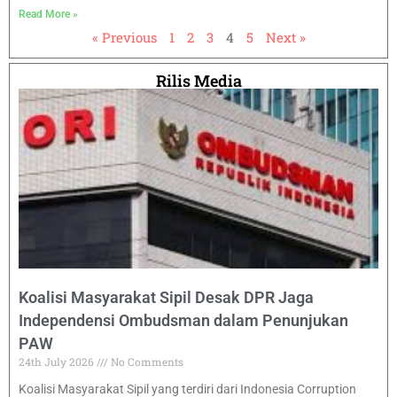
Read More »
« Previous
1
2
3
4
5
Next »
Rilis Media
Koalisi Masyarakat Sipil Desak DPR Jaga
Independensi Ombudsman dalam Penunjukan
PAW
24th July 2026
No Comments
Koalisi Masyarakat Sipil yang terdiri dari Indonesia Corruption