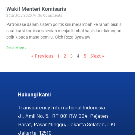
Wakil Menteri Komisaris
24th July 2025
No Comments
Patronase dalam sistem politik kini merambah ke ranah bisnis
saat kursi komisaris seolah menjadi imbal hasil dari dukungan
politik pada masa pemilu. Oleh Reza Syawawi
Read More »
« Previous
1
2
3
4
5
Next »
Hubungi kami​
Transparency International Indonesia
Jl. Amil No. 5, RT 001 RW 004, Pejaten
Barat, Pasar Minggu, Jakarta Selatan, DKI
Jakarta, 12510