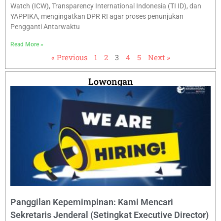
Watch (ICW), Transparency International Indonesia (TI ID), dan
YAPPIKA, mengingatkan DPR RI agar proses penunjukan
Pengganti Antarwaktu
Read More »
« Previous
1
2
3
4
5
Next »
Lowongan
Panggilan Kepemimpinan: Kami Mencari
Sekretaris Jenderal (Setingkat Executive Director)