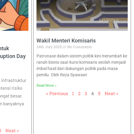
Wakil Menteri Komisaris
24th July 2025
No Comments
ntuk
ruption Day
Patronase dalam sistem politik kini merambah ke
ranah bisnis saat kursi komisaris seolah menjadi
imbal hasil dari dukungan politik pada masa
s
pemilu. Oleh Reza Syawawi
infrastruktur
Read More »
tensi risiko
« Previous
1
2
3
4
5
Next »
ngat besar,
dan banyaknya
5
Next »