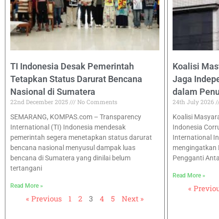
TI Indonesia Desak Pemerintah
Koalisi Mas
Tetapkan Status Darurat Bencana
Jaga Inde
Nasional di Sumatera
dalam Pen
22nd December 2025
No Comments
24th July 2026
SEMARANG, KOMPAS.com – Transparency
Koalisi Masyarak
International (TI) Indonesia mendesak
Indonesia Corr
pemerintah segera menetapkan status darurat
International I
bencana nasional menyusul dampak luas
mengingatkan 
bencana di Sumatera yang dinilai belum
Pengganti Ant
tertangani
Read More »
Read More »
« Previo
« Previous
1
2
3
4
5
Next »