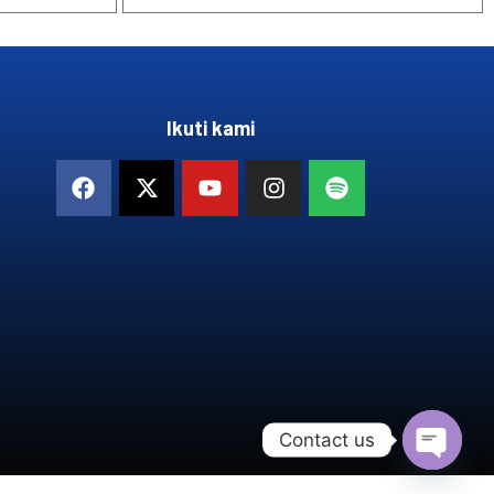
Ikuti kami
Contact us
OPEN 