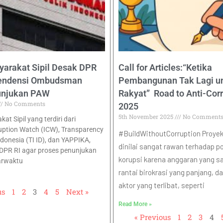
yarakat Sipil Desak DPR
Call for Articles:“Ketika
pendensi Ombudsman
Pembangunan Tak Lagi u
unjukan PAW
Rakyat” Road to Anti-Cor
No Comments
2025
5th November 2025
No Comment
at Sipil yang terdiri dari
uption Watch (ICW), Transparency
#BuildWithoutCorruption Proyek 
ndonesia (TI ID), dan YAPPIKA,
dinilai sangat rawan terhadap po
DPR RI agar proses penunjukan
korupsi karena anggaran yang sa
arwaktu
rantai birokrasi yang panjang, 
aktor yang terlibat, seperti
us
1
2
3
4
5
Next »
Read More »
« Previous
1
2
3
4