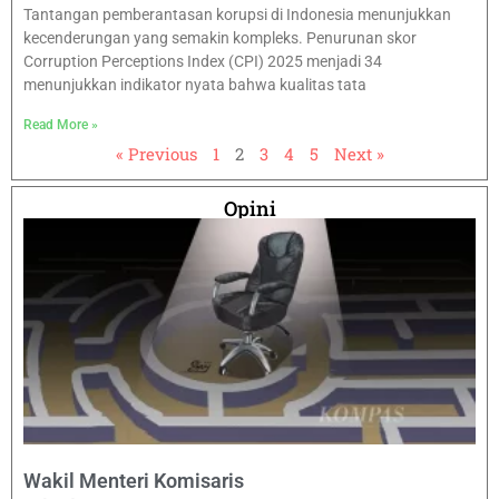
Tantangan pemberantasan korupsi di Indonesia menunjukkan
kecenderungan yang semakin kompleks. Penurunan skor
Corruption Perceptions Index (CPI) 2025 menjadi 34
menunjukkan indikator nyata bahwa kualitas tata
Read More »
« Previous
1
2
3
4
5
Next »
Opini
Wakil Menteri Komisaris