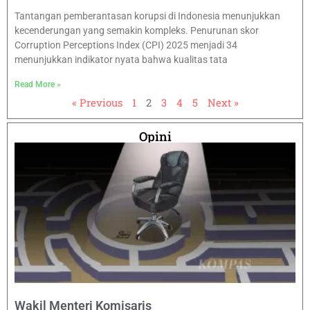
Tantangan pemberantasan korupsi di Indonesia menunjukkan
kecenderungan yang semakin kompleks. Penurunan skor
Corruption Perceptions Index (CPI) 2025 menjadi 34
menunjukkan indikator nyata bahwa kualitas tata
Read More »
« Previous
1
2
3
4
5
Next »
Opini
Wakil Menteri Komisaris