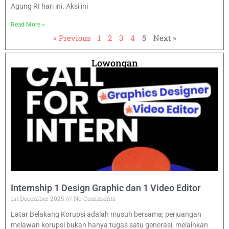
Agung RI hari ini. Aksi ini
Read More »
« Previous
1
2
3
4
5
Next »
Lowongan
Internship 1 Design Graphic dan 1 Video Editor
1st December 2025
No Comments
Latar Belakang Korupsi adalah musuh bersama; perjuangan
melawan korupsi bukan hanya tugas satu generasi, melainkan