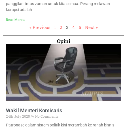
panggilan lintas zaman untuk kita semua. Perang melawan
korupsi adalah
Read More »
« Previous
1
2
3
4
5
Next »
Opini
Wakil Menteri Komisaris
24th July 2025
No Comments
Patronase dalam sistem politik kini merambah ke ranah bisnis