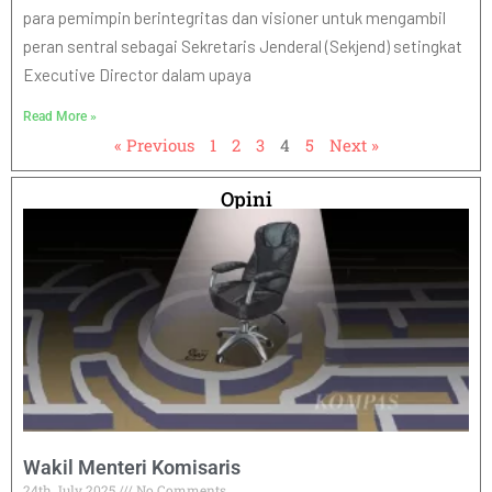
para pemimpin berintegritas dan visioner untuk mengambil
peran sentral sebagai Sekretaris Jenderal (Sekjend) setingkat
Executive Director dalam upaya
Read More »
« Previous
1
2
3
4
5
Next »
Opini
Wakil Menteri Komisaris
24th July 2025
No Comments