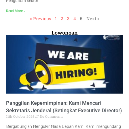
Penguatan Sektor
Read More »
« Previous
1
2
3
4
5
Next »
Lowongan
Panggilan Kepemimpinan: Kami Mencari
Sekretaris Jenderal (Setingkat Executive Director)
11th October 2025
No Comments
Bergabunglah Mengukir Masa Depan Kami Kami mengundang