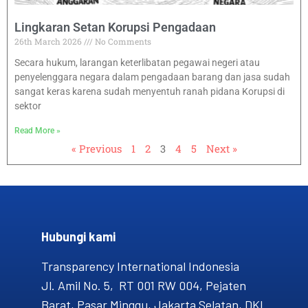
Lingkaran Setan Korupsi Pengadaan
26th March 2026
No Comments
Secara hukum, larangan keterlibatan pegawai negeri atau
penyelenggara negara dalam pengadaan barang dan jasa sudah
sangat keras karena sudah menyentuh ranah pidana Korupsi di
sektor
Read More »
« Previous
1
2
3
4
5
Next »
Hubungi kami​
Transparency International Indonesia
Jl. Amil No. 5, RT 001 RW 004, Pejaten
Barat, Pasar Minggu, Jakarta Selatan, DKI