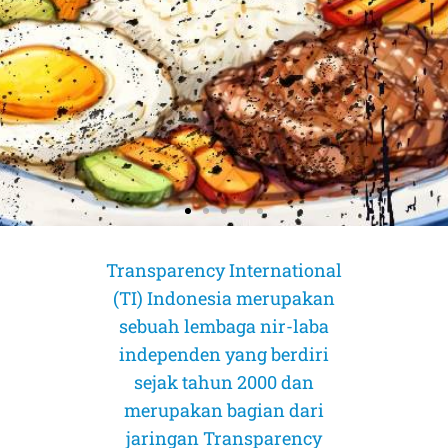
Transparency International
(TI) Indonesia merupakan
sebuah lembaga nir-laba
independen yang berdiri
sejak tahun 2000 dan
merupakan bagian dari
jaringan Transparency
AMICUS CURIAE (Sahabat Pengadilan)
AMICUS CURIAE (Sahabat Pengadilan)
AMICUS CURIAE (Sahabat Pengadilan)