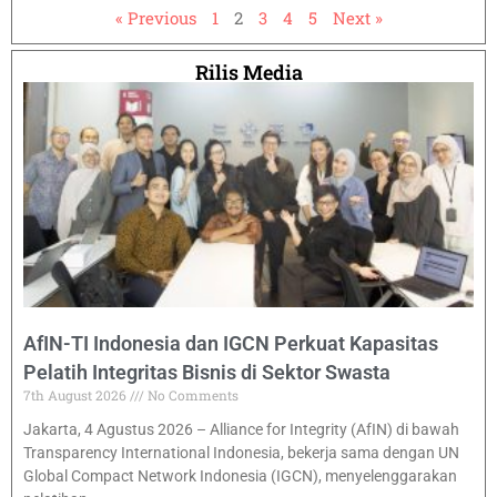
« Previous
1
2
3
4
5
Next »
Rilis Media
AfIN-TI Indonesia dan IGCN Perkuat Kapasitas
Pelatih Integritas Bisnis di Sektor Swasta
7th August 2026
No Comments
Jakarta, 4 Agustus 2026 – Alliance for Integrity (AfIN) di bawah
Transparency International Indonesia, bekerja sama dengan UN
Global Compact Network Indonesia (IGCN), menyelenggarakan