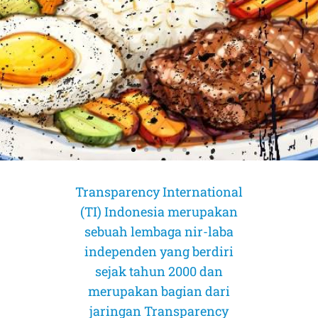
Transparency International
(TI) Indonesia merupakan
sebuah lembaga nir-laba
independen yang berdiri
sejak tahun 2000 dan
merupakan bagian dari
AMICUS CURIAE (Sahabat Pengadilan)
AMICUS CURIAE (Sahabat Pengadilan)
AMICUS CURIAE (Sahabat Pengadilan)
jaringan Transparency