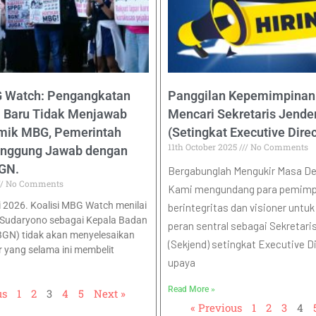
G Watch: Pengangkatan
Panggilan Kepemimpinan
 Baru Tidak Menjawab
Mencari Sekretaris Jende
emik MBG, Pemerintah
(Setingkat Executive Direc
11th October 2025
No Comments
anggung Jawab dengan
GN.
Bergabunglah Mengukir Masa D
No Comments
Kami mengundang para pemimp
i 2026. Koalisi MBG Watch menilai
berintegritas dan visioner untu
Sudaryono sebagai Kepala Badan
peran sentral sebagai Sekretari
(BGN) tidak akan menyelesaikan
(Sekjend) setingkat Executive D
r yang selama ini membelit
upaya
Read More »
us
1
2
3
4
5
Next »
« Previous
1
2
3
4