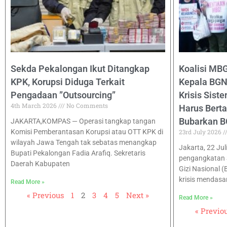
Sekda Pekalongan Ikut Ditangkap
Koalisi MB
KPK, Korupsi Diduga Terkait
Kepala BGN
Pengadaan ”Outsourcing”
Krisis Sist
4th March 2026
No Comments
Harus Bert
Bubarkan B
JAKARTA,KOMPAS — Operasi tangkap tangan
Komisi Pemberantasan Korupsi atau OTT KPK di
23rd July 2026
wilayah Jawa Tengah tak sebatas menangkap
Jakarta, 22 Jul
Bupati Pekalongan Fadia Arafiq. Sekretaris
pengangkatan 
Daerah Kabupaten
Gizi Nasional 
krisis mendasa
Read More »
« Previous
1
2
3
4
5
Next »
Read More »
« Previo