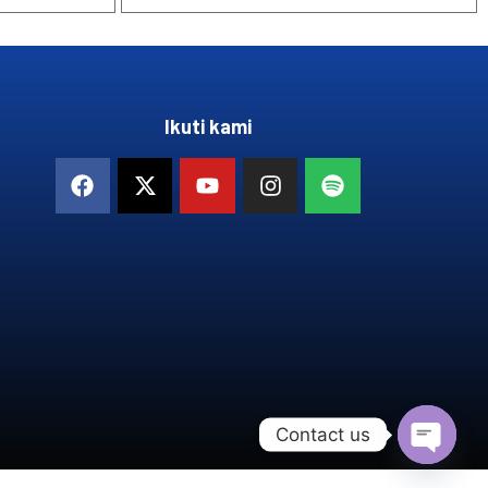
Ikuti kami
Contact us
OPEN 