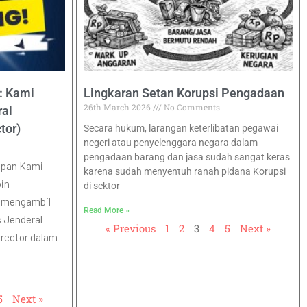
: Kami
Lingkaran Setan Korupsi Pengadaan
26th March 2026
No Comments
ral
tor)
Secara hukum, larangan keterlibatan pegawai
negeri atau penyelenggara negara dalam
pengadaan barang dan jasa sudah sangat keras
epan Kami
karena sudah menyentuh ranah pidana Korupsi
in
di sektor
k mengambil
Read More »
s Jenderal
« Previous
1
2
3
4
5
Next »
irector dalam
5
Next »