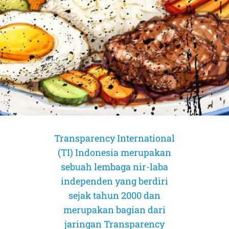
Transparency International
(TI) Indonesia merupakan
sebuah lembaga nir-laba
independen yang berdiri
sejak tahun 2000 dan
merupakan bagian dari
AMICUS CURIAE (Sahabat Pengadilan)
AMICUS CURIAE (Sahabat Pengadilan)
AMICUS CURIAE (Sahabat Pengadilan)
jaringan Transparency
CORRUPTION RISK ASSESSMENT (CRA)
CORRUPTION RISK ASSESSMENT (CRA)
CORRUPTION RISK ASSESSMENT (CRA)
PELUANG DAN TANTANGAN
PELUANG DAN TANTANGAN
PELUANG DAN TANTANGAN