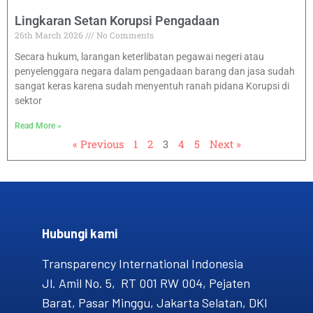
Lingkaran Setan Korupsi Pengadaan
26th March 2026
No Comments
Secara hukum, larangan keterlibatan pegawai negeri atau
penyelenggara negara dalam pengadaan barang dan jasa sudah
sangat keras karena sudah menyentuh ranah pidana Korupsi di
sektor
Read More »
« Previous
1
2
3
4
5
Next »
Hubungi kami​
Transparency International Indonesia
Jl. Amil No. 5, RT 001 RW 004, Pejaten
Barat, Pasar Minggu, Jakarta Selatan, DKI