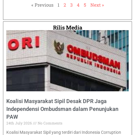
« Previous
1
2
3
4
5
Next »
Rilis Media
Koalisi Masyarakat Sipil Desak DPR Jaga
Independensi Ombudsman dalam Penunjukan
PAW
24th July 2026
No Comments
Koalisi Masyarakat Sipil yang terdiri dari Indonesia Corruption