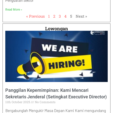
Penguatan Sektor
Read More »
« Previous
1
2
3
4
5
Next »
Lowongan
Panggilan Kepemimpinan: Kami Mencari
Sekretaris Jenderal (Setingkat Executive Director)
11th October 2025
No Comments
Bergabunglah Mengukir Masa Depan Kami Kami mengundang