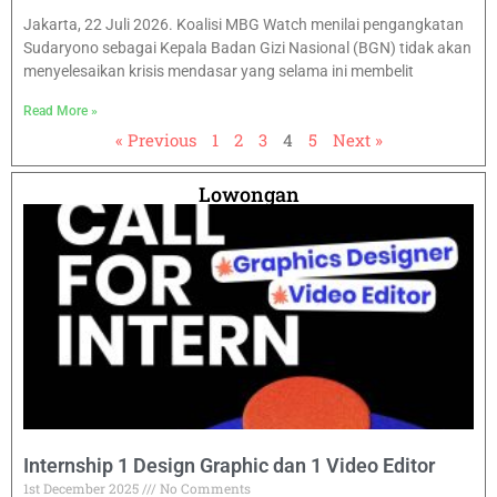
Jakarta, 22 Juli 2026. Koalisi MBG Watch menilai pengangkatan
Sudaryono sebagai Kepala Badan Gizi Nasional (BGN) tidak akan
menyelesaikan krisis mendasar yang selama ini membelit
Read More »
« Previous
1
2
3
4
5
Next »
Lowongan
Internship 1 Design Graphic dan 1 Video Editor
1st December 2025
No Comments