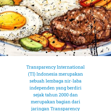
Transparency International
(TI) Indonesia merupakan
sebuah lembaga nir-laba
independen yang berdiri
sejak tahun 2000 dan
merupakan bagian dari
AMICUS CURIAE (Sahabat Pengadilan)
AMICUS CURIAE (Sahabat Pengadilan)
AMICUS CURIAE (Sahabat Pengadilan)
jaringan Transparency