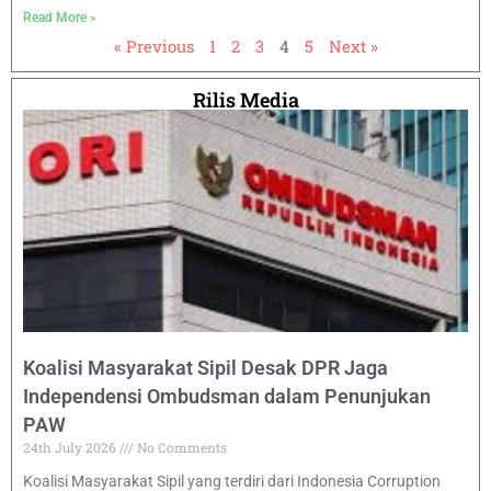
Read More »
« Previous
1
2
3
4
5
Next »
Rilis Media
Koalisi Masyarakat Sipil Desak DPR Jaga
Independensi Ombudsman dalam Penunjukan
PAW
24th July 2026
No Comments
Koalisi Masyarakat Sipil yang terdiri dari Indonesia Corruption