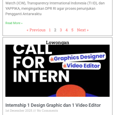
Watch (ICW), Transparency International Indonesia (TI ID), dan
YAPPIKA, mengingatkan DPR RI agar proses penunjukan
Pengganti Antarwaktu
Read More »
« Previous
1
2
3
4
5
Next »
Lowongan
Internship 1 Design Graphic dan 1 Video Editor
1st December 2025
No Comments